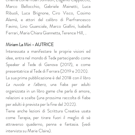
Marco Bellocchio, Gabriele Mainetti, Luca
Ribuoli, Luca Brignone, Ciro Visco, Cosimo
Alemà, e attori del calibro di Pierfrancesco
Favino, Lino Guanciale, Marco Giallini, Isabella
Ferrari, Maria Chiara Giannetta, Terence Hill, ..
Miriam La Miri - AUTRICE
Interessata a manifestare le proprie visioni ed
idee, entra nel mondo di Tedx partecipando come
Speaker al Tedx di Genova (2017), e come
presentatrice al Tedx di Ferrara (2019 e 2020).
La sua prima pubblicazione è del 2018 con il libro
La nuvola e l'albero
, una fiaba per adulti
organizzata in un libro game che parla di amore,
relazioni e scelte (una prossima raccolta di fiabe
per adulti è prevista per la fine del 2022).
Tiene anche lezioni di
Scrittura Creativa usata
come Terapia
, per tirare fuori il meglio di sè
attraverso quaderno, penna e fantasia. (vedi
intervista su
Marie Claire
).