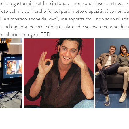
a a gustarmi il set fino in fondo... non sono riuscita a trovare 
to col mitico Fiorello (di cui però metto diapositiva) se non que
SI, è simpatico anche dal vivo!) ma soprattutto... non sono riuscit
a ad ogni ora leccornie dolci e salate, che scansate cenone di 
i al prossimo giro. 🤷🏻‍♀️