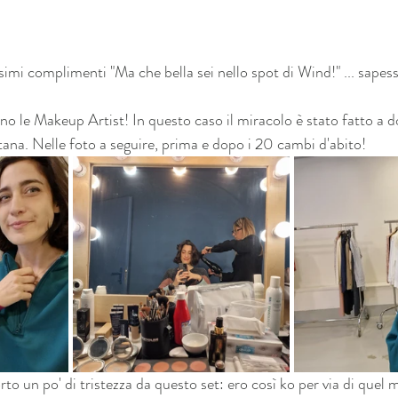
imi complimenti "Ma che bella sei nello spot di Wind!" ... sapess
ono le Makeup Artist! In questo caso il miracolo è stato fatto a
na. Nelle foto a seguire, prima e dopo i 20 cambi d'abito!
to un po' di tristezza da questo set: ero così ko per via di quel 