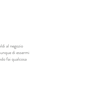
ldi al negozio 
munque di essermi 
ndo fai qualcosa 