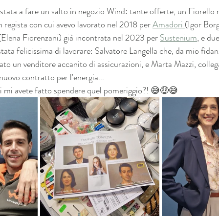
ata a fare un salto in negozio Wind: tante offerte, un Fiorello 
un regista con cui avevo lavorato nel 2018 per 
Amadori 
(Igor Borg
(Elena Fiorenzani) già incontrata nel 2023 per 
Sustenium
, e du
tata felicissima di lavorare: Salvatore Langella che, da mio fidan
tato un venditore accanito di assicurazioni, e Marta Mazzi, colleg
nuovo contratto per l'energia... 
di mi avete fatto spendere quel pomeriggio?! 😅🤑😅