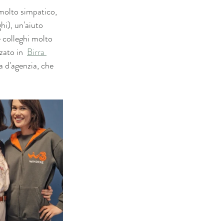
molto simpatico, 
hi), un'aiuto 
e colleghi molto 
zato in  
Birra 
a d'agenzia, che 