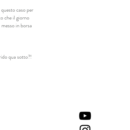
 questo caso per 
to che il giorno 
 messo in borsa 
rido qua sotto?!